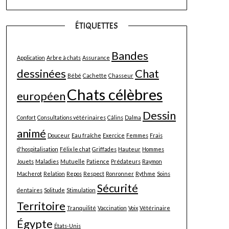
ÉTIQUETTES
Bandes
Application
Arbre à chats
Assurance
dessinées
Chat
Bébé
Cachette
Chasseur
Chats célèbres
européen
Dessin
Confort
Consultations vétérinaires
Câlins
Dalma
animé
Douceur
Eau fraîche
Exercice
Femmes
Frais
d'hospitalisation
Félix le chat
Griffades
Hauteur
Hommes
Jouets
Maladies
Mutuelle
Patience
Prédateurs
Raymon
Macherot
Relation
Repos
Respect
Ronronner
Rythme
Soins
Sécurité
dentaires
Solitude
Stimulation
Territoire
Tranquilité
Vaccination
Voix
Vétérinaire
Égypte
États-Unis