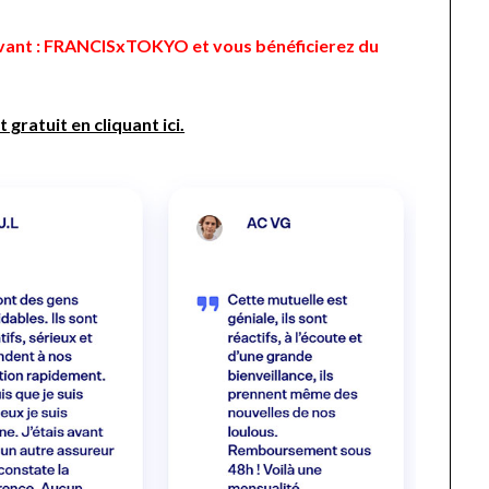
uivant : FRANCISxTOKYO et vous bénéficierez du
gratuit en cliquant ici.