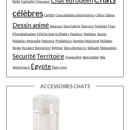
Chat européen
Bébé
Cachette
Chasseur
célèbres
Confort
Consultations vétérinaires
Câlins
Dalma
Dessin animé
Douceur
Eau fraîche
Exercice
Femmes
Frais
d'hospitalisation
Félix le chat
Griffades
Hauteur
Hommes
Jouets
Maladies
Mutuelle
Patience
Prédateurs
Raymon Macherot
Relation
Repos
Respect
Ronronner
Rythme
Soins dentaires
Solitude
Stimulation
Sécurité
Territoire
Tranquilité
Vaccination
Voix
Égypte
Vétérinaire
États-Unis
ACCESSOIRES CHATS