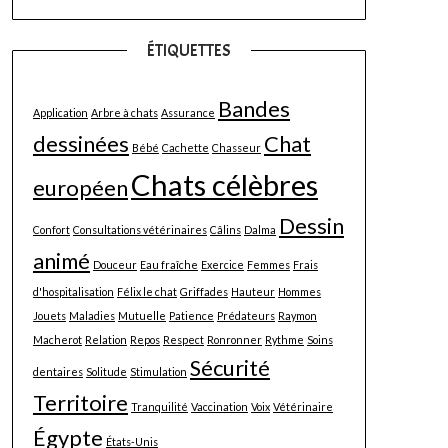
ÉTIQUETTES
Bandes
Application
Arbre à chats
Assurance
dessinées
Chat
Bébé
Cachette
Chasseur
Chats célèbres
européen
Dessin
Confort
Consultations vétérinaires
Câlins
Dalma
animé
Douceur
Eau fraîche
Exercice
Femmes
Frais
d'hospitalisation
Félix le chat
Griffades
Hauteur
Hommes
Jouets
Maladies
Mutuelle
Patience
Prédateurs
Raymon
Macherot
Relation
Repos
Respect
Ronronner
Rythme
Soins
Sécurité
dentaires
Solitude
Stimulation
Territoire
Tranquilité
Vaccination
Voix
Vétérinaire
Égypte
États-Unis