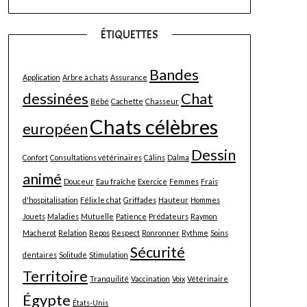
ÉTIQUETTES
Bandes
Application
Arbre à chats
Assurance
dessinées
Chat
Bébé
Cachette
Chasseur
Chats célèbres
européen
Dessin
Confort
Consultations vétérinaires
Câlins
Dalma
animé
Douceur
Eau fraîche
Exercice
Femmes
Frais
d'hospitalisation
Félix le chat
Griffades
Hauteur
Hommes
Jouets
Maladies
Mutuelle
Patience
Prédateurs
Raymon
Macherot
Relation
Repos
Respect
Ronronner
Rythme
Soins
Sécurité
dentaires
Solitude
Stimulation
Territoire
Tranquilité
Vaccination
Voix
Vétérinaire
Égypte
États-Unis