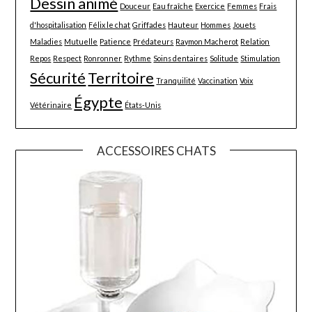
Dessin animé
Douceur
Eau fraîche
Exercice
Femmes
Frais
d'hospitalisation
Félix le chat
Griffades
Hauteur
Hommes
Jouets
Maladies
Mutuelle
Patience
Prédateurs
Raymon Macherot
Relation
Repos
Respect
Ronronner
Rythme
Soins dentaires
Solitude
Stimulation
Sécurité
Territoire
Tranquilité
Vaccination
Voix
Égypte
Vétérinaire
États-Unis
ACCESSOIRES CHATS