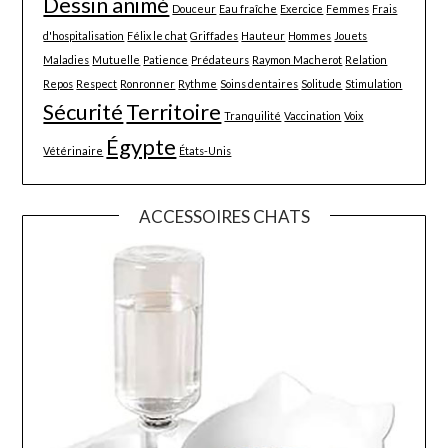
Dessin animé
Douceur
Eau fraîche
Exercice
Femmes
Frais
d'hospitalisation
Félix le chat
Griffades
Hauteur
Hommes
Jouets
Maladies
Mutuelle
Patience
Prédateurs
Raymon Macherot
Relation
Repos
Respect
Ronronner
Rythme
Soins dentaires
Solitude
Stimulation
Sécurité
Territoire
Tranquilité
Vaccination
Voix
Égypte
Vétérinaire
États-Unis
ACCESSOIRES CHATS