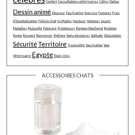
Confort
Consultations vétérinaires
Câlins
Dalma
Dessin animé
Douceur
Eau fraîche
Exercice
Femmes
Frais
d'hospitalisation
Félix le chat
Griffades
Hauteur
Hommes
Jouets
Maladies
Mutuelle
Patience
Prédateurs
Raymon Macherot
Relation
Repos
Respect
Ronronner
Rythme
Soins dentaires
Solitude
Stimulation
Sécurité
Territoire
Tranquilité
Vaccination
Voix
Égypte
Vétérinaire
États-Unis
ACCESSOIRES CHATS