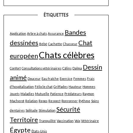
ÉTIQUETTES
Bandes
Application
Arbre à chats
Assurance
dessinées
Chat
Bébé
Cachette
Chasseur
Chats célèbres
européen
Dessin
Confort
Consultations vétérinaires
Câlins
Dalma
animé
Douceur
Eau fraîche
Exercice
Femmes
Frais
d'hospitalisation
Félix le chat
Griffades
Hauteur
Hommes
Jouets
Maladies
Mutuelle
Patience
Prédateurs
Raymon
Macherot
Relation
Repos
Respect
Ronronner
Rythme
Soins
Sécurité
dentaires
Solitude
Stimulation
Territoire
Tranquilité
Vaccination
Voix
Vétérinaire
Égypte
États-Unis